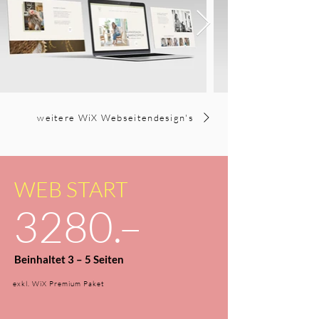
weitere WiX Webseitendesign's
WEB START
3280.–
Beinhaltet 3 – 5 Seiten
exkl. WiX Premium Paket