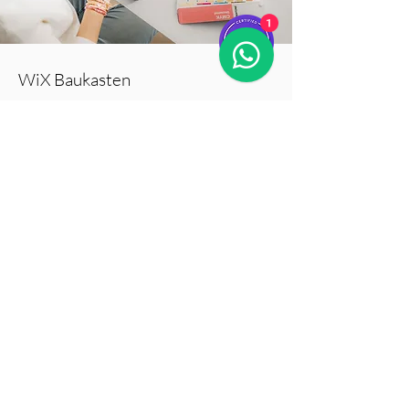
1
WiX Baukasten
Flexibel, unabhänig und immer aktuell
Nach Erhalt deiner massgeschneiderten
Webseite hast du die volle Kontrolle. Du
kannst eigenständig Änderungen vornehmen,
auch für responsive Monitore. Bearbeite
Inhalte wie Bilder, Texte, Dienstleistungen und
Produkte mühelos. WiX ist benutzerfreundlich
und ermöglicht eine dynamische und flexible
Gestaltung, um deine Webseite stets aktuell zu
halten. Die intuitive Plattform erleichtert nicht
nur die Pflege deiner Inhalte, sondern bietet
auch eine Vielzahl von Analysetools, um das