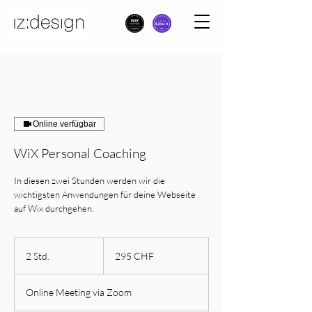
Online verfügbar
WiX Personal Coaching
In diesen zwei Stunden werden wir die
wichtigsten Anwendungen für deine Webseite
auf Wix durchgehen.
295
Schweizer
2 Std.
2
295 CHF
Franken
S
t
Online Meeting via Zoom
d
.