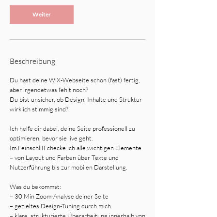
0
Weiter
M
i
n
.
Beschreibung
Du hast deine WiX-Webseite schon (fast) fertig,
aber irgendetwas fehlt noch?
Du bist unsicher, ob Design, Inhalte und Struktur
wirklich stimmig sind?
Ich helfe dir dabei, deine Seite professionell zu
optimieren, bevor sie live geht.
Im Feinschliff checke ich alle wichtigen Elemente
– von Layout und Farben über Texte und
Nutzerführung bis zur mobilen Darstellung.
Was du bekommst:
– 30 Min Zoom-Analyse deiner Seite
– gezieltes Design-Tuning durch mich
– klare, strukturierte Überarbeitung innerhalb von