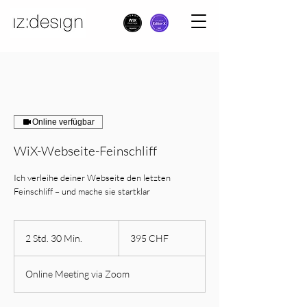
Online verfügbar
WiX-Webseite-Feinschliff
Ich verleihe deiner Webseite den letzten
Feinschliff – und mache sie startklar
395
Schweizer
2 Std. 30 Min.
2
395 CHF
Franken
S
t
Online Meeting via Zoom
d
.
3